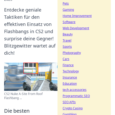
Pets
Entdecke geniale
Gaming
Home Improvement
Taktiken für den
Software
effektiven Einsatz von
Web Development
Flashbangs in CS2 und
Beauty
surprise deine Gegner!
Travel
Blitzgewitter wartet auf
Sports
dich!
Photography
Cars
Finance
Technology
Insurance
Education
tech accessories
CS2 Nuke A-Site From Roof
Programmatic SEO
Flashbang ...
SEO APIs
Crypto Casino
Die besten
Gambling