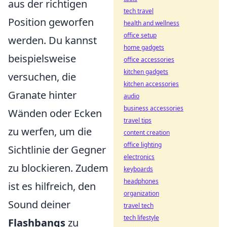
aus der richtigen
tech travel
Position geworfen
health and wellness
office setup
werden. Du kannst
home gadgets
beispielsweise
office accessories
kitchen gadgets
versuchen, die
kitchen accessories
Granate hinter
audio
business accessories
Wänden oder Ecken
travel tips
zu werfen, um die
content creation
office lighting
Sichtlinie der Gegner
electronics
zu blockieren. Zudem
keyboards
headphones
ist es hilfreich, den
organization
Sound deiner
travel tech
tech lifestyle
Flashbangs
zu