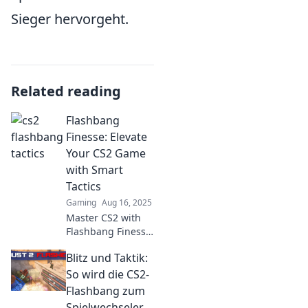
Sieger hervorgeht.
Related reading
Flashbang
Finesse: Elevate
Your CS2 Game
with Smart
Tactics
Gaming
Aug 16, 2025
Master CS2 with
Flashbang Finesse!
Discover smart
Blitz und Taktik:
tactics to outsmart
your opponents
So wird die CS2-
and elevate your
Flashbang zum
game to the next
Spielwechseler