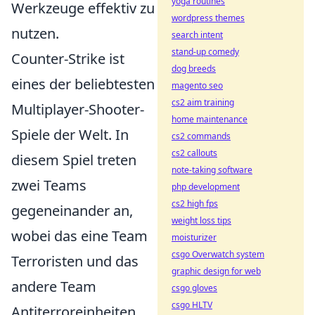
yoga routines
Werkzeuge effektiv zu
wordpress themes
nutzen.
search intent
stand-up comedy
Counter-Strike ist
dog breeds
eines der beliebtesten
magento seo
cs2 aim training
Multiplayer-Shooter-
home maintenance
Spiele der Welt. In
cs2 commands
cs2 callouts
diesem Spiel treten
note-taking software
zwei Teams
php development
cs2 high fps
gegeneinander an,
weight loss tips
wobei das eine Team
moisturizer
csgo Overwatch system
Terroristen und das
graphic design for web
andere Team
csgo gloves
csgo HLTV
Antiterroreinheiten