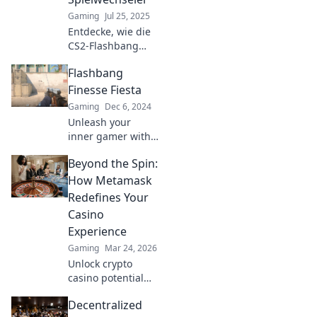
level!
Gaming
Jul 25, 2025
Entdecke, wie die
CS2-Flashbang
dein Spiel
Flashbang
revolutioniert! Blitz
und Taktik für den
Finesse Fiesta
ultimativen Vorteil
Gaming
Dec 6, 2024
im Wettkampf.
Unleash your
inner gamer with
our explosive tips
Beyond the Spin:
on mastering
flashbang finesse!
How Metamask
Join the fiesta of
Redefines Your
tactics and elevate
Casino
your gameplay
Experience
today!
Gaming
Mar 24, 2026
Unlock crypto
casino potential
with MetaMask.
Decentralized
Secure, seamless