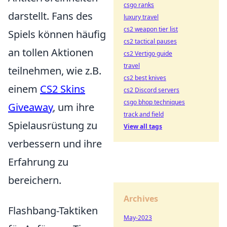
csgo ranks
darstellt. Fans des
luxury travel
cs2 weapon tier list
Spiels können häufig
cs2 tactical pauses
an tollen Aktionen
cs2 Vertigo guide
travel
teilnehmen, wie z.B.
cs2 best knives
einem
CS2 Skins
cs2 Discord servers
csgo bhop techniques
Giveaway
, um ihre
track and field
Spielausrüstung zu
View all tags
verbessern und ihre
Erfahrung zu
bereichern.
Archives
Flashbang-Taktiken
May-2023