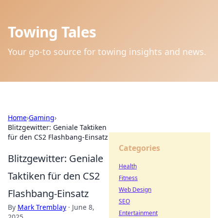
Towing Tales
Your go-to source for towing insights and news.
Home
›
Gaming
›
Blitzgewitter: Geniale Taktiken
für den CS2 Flashbang-Einsatz
Categories
Blitzgewitter: Geniale
Health
Taktiken für den CS2
Fitness
Web Design
Flashbang-Einsatz
SEO
By
Mark Tremblay
·
June 8,
Entertainment
2025