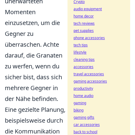
unerwarteten
Crypto
audio equipment
Momenten
home decor
einzusetzen, um die
tech reviews
pet supplies
Gegner zu
phone accessories
überraschen. Achte
tech tips
lifestyle
darauf, die Granaten
cleaning tips
zu werfen, wenn du
accessories
travel accessories
sicher bist, dass sich
gaming accessories
mehrere Gegner in
productivity
home audio
der Nähe befinden.
gaming
Eine gezielte Planung,
biking
gaming gifts
beispielsweise durch
car accessories
die Kommunikation
back to school