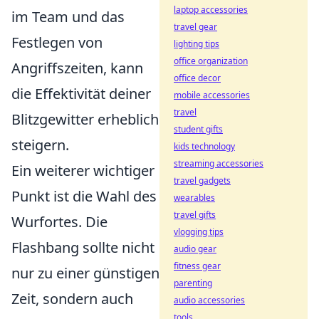
laptop accessories
im Team und das
travel gear
Festlegen von
lighting tips
office organization
Angriffszeiten, kann
office decor
die Effektivität deiner
mobile accessories
travel
Blitzgewitter erheblich
student gifts
steigern.
kids technology
streaming accessories
Ein weiterer wichtiger
travel gadgets
Punkt ist die Wahl des
wearables
travel gifts
Wurfortes. Die
vlogging tips
Flashbang sollte nicht
audio gear
fitness gear
nur zu einer günstigen
parenting
Zeit, sondern auch
audio accessories
tools