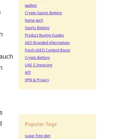
wallets
m
Crypto Sports Betting
home tech
Sports Betting
n
Product Buying Guides
AEO Branded Alternatives
Fresh pSEO Content Boost
 auch
Crypto Betting
UAE E-Invoicing
n
API
VPN & Privacy
s
d
Popular Tags
sugar free diet