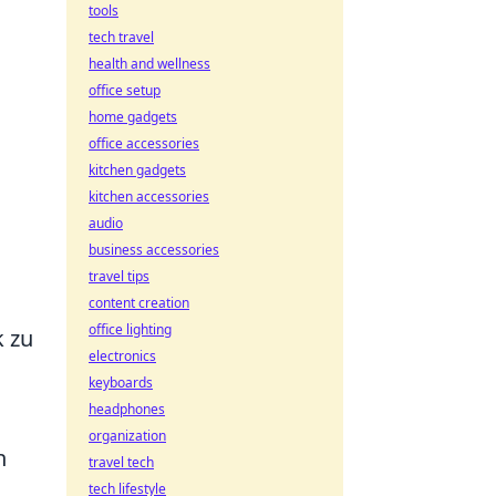
tools
tech travel
health and wellness
office setup
home gadgets
office accessories
kitchen gadgets
kitchen accessories
audio
business accessories
travel tips
content creation
office lighting
k zu
electronics
keyboards
headphones
organization
n
travel tech
tech lifestyle