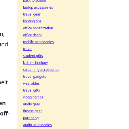
back to school
laptop accessories
travel gear
lighting tips
office organization
n,
office decor
mobile accessories
und
travel
student gifts
kids technology
streaming accessories
travel gadgets
eit
wearables
travel gifts
vlogging tips
en
audio gear
fitness gear
off-
parenting
audio accessories