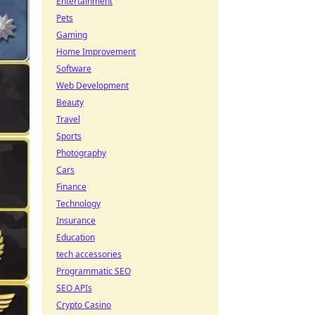
Entertainment
Pets
Gaming
Home Improvement
Software
Web Development
Beauty
Travel
Sports
Photography
Cars
Finance
Technology
Insurance
Education
tech accessories
Programmatic SEO
SEO APIs
Crypto Casino