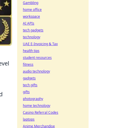
Gambling
home office
workspace
AI APIs
tech gadgets
technology
UAE E-Invoicing & Tax
health tips
student resources
evel
fitness
audio technology
gadgets
tech gifts
gifts
d
photography
home technology
Casino Referral Codes
laptops
Anime Merchandise