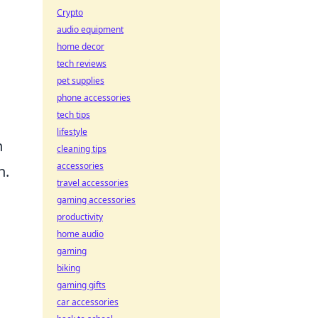
Crypto
audio equipment
home decor
tech reviews
pet supplies
phone accessories
tech tips
lifestyle
n
cleaning tips
accessories
n.
travel accessories
gaming accessories
productivity
home audio
gaming
biking
gaming gifts
car accessories