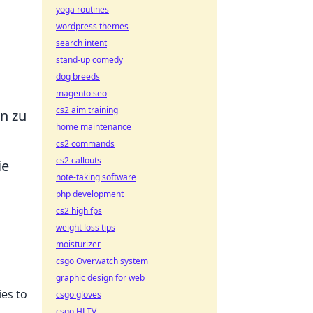
yoga routines
wordpress themes
search intent
stand-up comedy
dog breeds
magento seo
cs2 aim training
n zu
home maintenance
cs2 commands
cs2 callouts
ie
note-taking software
php development
cs2 high fps
weight loss tips
moisturizer
csgo Overwatch system
graphic design for web
es to
csgo gloves
csgo HLTV