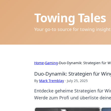
Towing Tales
Your go-to source for towing insigh
Home
›
Gaming
›
Duo-Dynamik: Strategien für W
Duo-Dynamik: Strategien für Win
By
Mark Tremblay
·
July 25, 2025
Entdecke geheime Strategien für Win
Werde zum Profi und überliste dein