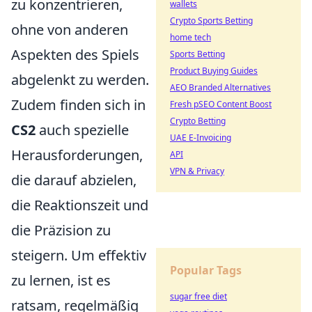
zu konzentrieren,
wallets
Crypto Sports Betting
ohne von anderen
home tech
Aspekten des Spiels
Sports Betting
Product Buying Guides
abgelenkt zu werden.
AEO Branded Alternatives
Zudem finden sich in
Fresh pSEO Content Boost
Crypto Betting
CS2
auch spezielle
UAE E-Invoicing
Herausforderungen,
API
VPN & Privacy
die darauf abzielen,
die Reaktionszeit und
die Präzision zu
steigern. Um effektiv
Popular Tags
zu lernen, ist es
sugar free diet
ratsam, regelmäßig