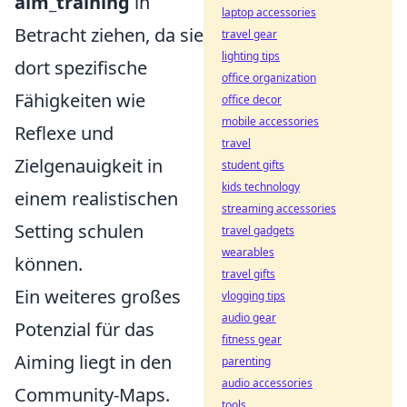
aim_training
in
laptop accessories
Betracht ziehen, da sie
travel gear
lighting tips
dort spezifische
office organization
Fähigkeiten wie
office decor
mobile accessories
Reflexe und
travel
Zielgenauigkeit in
student gifts
kids technology
einem realistischen
streaming accessories
Setting schulen
travel gadgets
wearables
können.
travel gifts
Ein weiteres großes
vlogging tips
audio gear
Potenzial für das
fitness gear
Aiming liegt in den
parenting
audio accessories
Community-Maps.
tools