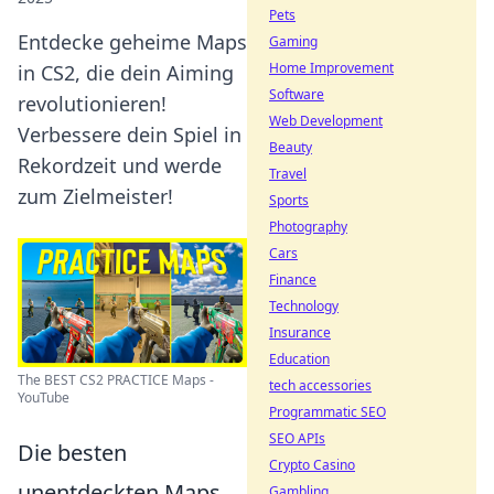
Pets
Entdecke geheime Maps
Gaming
Home Improvement
in CS2, die dein Aiming
Software
revolutionieren!
Web Development
Verbessere dein Spiel in
Beauty
Rekordzeit und werde
Travel
zum Zielmeister!
Sports
Photography
Cars
Finance
Technology
Insurance
Education
The BEST CS2 PRACTICE Maps -
tech accessories
YouTube
Programmatic SEO
SEO APIs
Die besten
Crypto Casino
unentdeckten Maps
Gambling