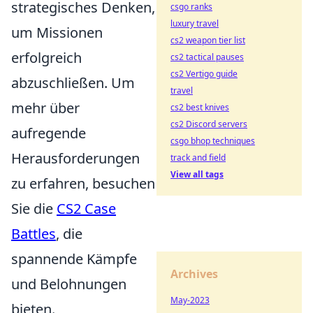
strategisches Denken,
csgo ranks
luxury travel
um Missionen
cs2 weapon tier list
erfolgreich
cs2 tactical pauses
cs2 Vertigo guide
abzuschließen. Um
travel
mehr über
cs2 best knives
cs2 Discord servers
aufregende
csgo bhop techniques
Herausforderungen
track and field
View all tags
zu erfahren, besuchen
Sie die
CS2 Case
Battles
, die
spannende Kämpfe
Archives
und Belohnungen
May-2023
bieten.