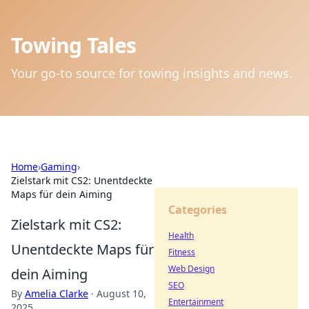
Towing Tales
Your go-to source for towing insights and news.
Home
›
Gaming
›
Zielstark mit CS2: Unentdeckte
Maps für dein Aiming
Categories
Zielstark mit CS2:
Health
Unentdeckte Maps für
Fitness
Web Design
dein Aiming
SEO
By
Amelia Clarke
·
August 10,
Entertainment
2025