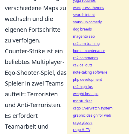
yoga routines
verschiedene Maps zu
wordpress themes
search intent
wechseln und die
stand-up comedy
eigenen Fortschritte
dog breeds
magento seo
zu verfolgen.
cs2 aim training
Counter-Strike ist ein
home maintenance
cs2 commands
beliebtes Multiplayer-
cs2 callouts
Ego-Shooter-Spiel, das
note-taking software
php development
Spieler in zwei Teams
cs2 high fps
aufteilt: Terroristen
weight loss tips
moisturizer
und Anti-Terroristen.
csgo Overwatch system
Es erfordert
graphic design for web
csgo gloves
Teamarbeit und
csgo HLTV