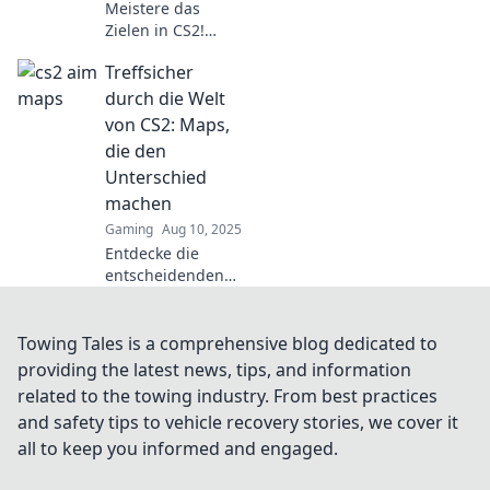
Meistere das
Zielen in CS2!
Entdecke geheime
Treffsicher
Aim Maps, die
dein Spiel auf ein
durch die Welt
neues Level
von CS2: Maps,
heben. Schlage
die den
deine Gegner wie
Unterschied
ein Champion!
machen
Gaming
Aug 10, 2025
Entdecke die
entscheidenden
Maps in CS2, die
deinen Spielstil
revolutionieren!
Towing Tales is a comprehensive blog dedicated to
Werde zum
providing the latest news, tips, and information
Meister auf den
related to the towing industry. From best practices
Schlachtfeldern!
and safety tips to vehicle recovery stories, we cover it
all to keep you informed and engaged.