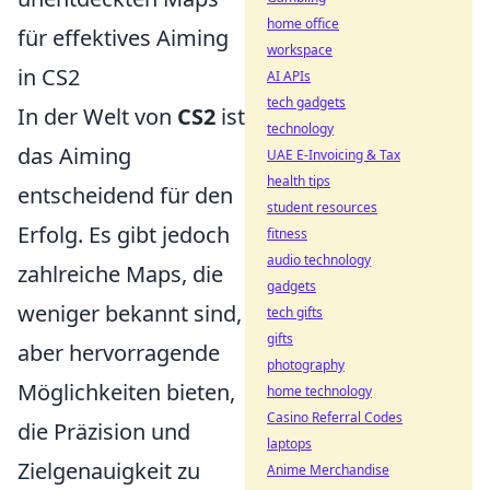
home office
für effektives Aiming
workspace
in CS2
AI APIs
tech gadgets
In der Welt von
CS2
ist
technology
das Aiming
UAE E-Invoicing & Tax
health tips
entscheidend für den
student resources
Erfolg. Es gibt jedoch
fitness
audio technology
zahlreiche Maps, die
gadgets
weniger bekannt sind,
tech gifts
gifts
aber hervorragende
photography
Möglichkeiten bieten,
home technology
Casino Referral Codes
die Präzision und
laptops
Zielgenauigkeit zu
Anime Merchandise