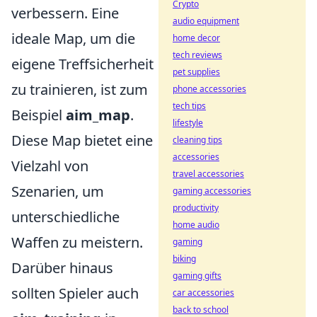
Crypto
verbessern. Eine
audio equipment
ideale Map, um die
home decor
tech reviews
eigene Treffsicherheit
pet supplies
zu trainieren, ist zum
phone accessories
tech tips
Beispiel
aim_map
.
lifestyle
Diese Map bietet eine
cleaning tips
accessories
Vielzahl von
travel accessories
Szenarien, um
gaming accessories
productivity
unterschiedliche
home audio
Waffen zu meistern.
gaming
biking
Darüber hinaus
gaming gifts
sollten Spieler auch
car accessories
back to school