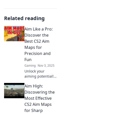
Related reading
Aim Like a Pro:
Discover the
Best CS2 Aim
Maps for
Precision and
Fun
Gaming
Nov 3, 2025
Unlock your
aiming potential!
Explore the top
Aim High:
CS2 aim maps for
precision and fun
Discovering the
that every gamer
Most Effective
needs to try now!
CS2 Aim Maps
for Sharp