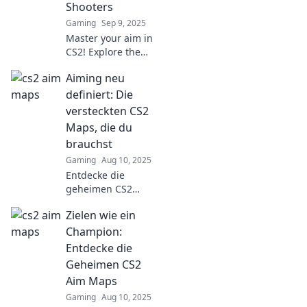
Shooters
Gaming
Sep 9, 2025
Master your aim in
CS2! Explore the
top maps that
Aiming neu
elevate your
shooting skills and
definiert: Die
take your
versteckten CS2
gameplay to new
Maps, die du
heights. Discover
brauchst
more now!
Gaming
Aug 10, 2025
Entdecke die
geheimen CS2
Maps, die deinen
Zielen wie ein
Fokus und deine
Skills auf ein
Champion:
neues Level
Entdecke die
heben! Verpass
Geheimen CS2
nicht diese
Aim Maps
Insider-Tipps!
Gaming
Aug 10, 2025