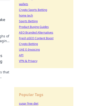
wallets
Crypto Sports Betting
home tech
ake
Sports Betting
Product Buying Guides
AEO Branded Alternatives
ughs of
Fresh pSEO Content Boost
raging
Crypto Betting
ill!
UAE E-Invoicing
us
API
ng
VPN & Privacy
s that
Popular Tags
sugar free diet