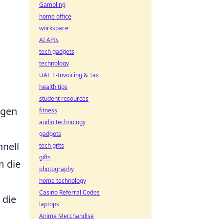
Gambling
home office
workspace
AI APIs
tech gadgets
technology
UAE E-Invoicing & Tax
health tips
student resources
egen
fitness
audio technology
gadgets
hnell
tech gifts
gifts
m die
photography
home technology
Casino Referral Codes
 die
laptops
Anime Merchandise