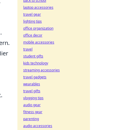
.
back to school
laptop accessories
travel gear
lighting tips
office organization
.
office decor
ern.
mobile accessories
travel
Hier
student gifts
kids technology
streaming accessories
travel gadgets
wearables
travel gifts
.
vlogging tips
audio gear
fitness gear
parenting
audio accessories