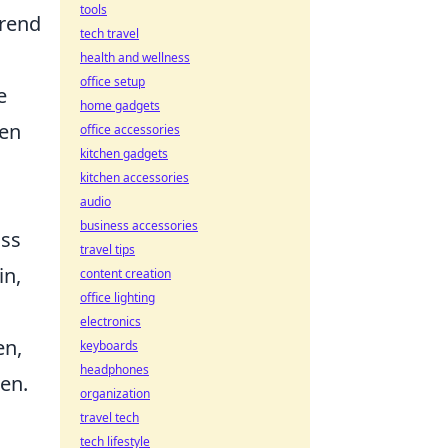
tools
erend
tech travel
health and wellness
office setup
e
home gadgets
den
office accessories
kitchen gadgets
kitchen accessories
audio
business accessories
ass
travel tips
in,
content creation
office lighting
electronics
n,
keyboards
headphones
en.
organization
travel tech
tech lifestyle