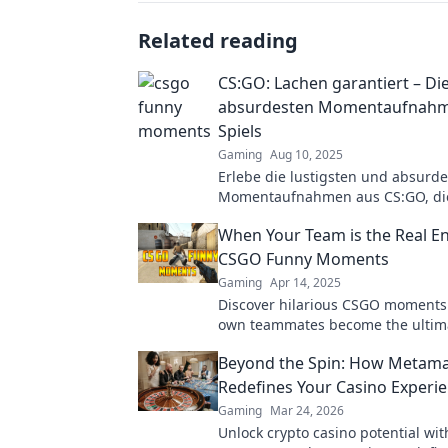
Related reading
CS:GO: Lachen garantiert – Di
absurdesten Momentaufnahm
Spiels
Gaming
Aug 10, 2025
Erlebe die lustigsten und absurd
Momentaufnahmen aus CS:GO, die
garantiert ein Lächeln ins Gesich
When Your Team is the Real E
CSGO Funny Moments
Gaming
Apr 14, 2025
Discover hilarious CSGO moments
own teammates become the ultima
Prepare for laughs and chaos in t
Beyond the Spin: How Metam
watch compilation!
Redefines Your Casino Experi
Gaming
Mar 24, 2026
Unlock crypto casino potential wi