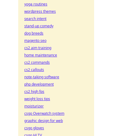
yoga routines
wordpress themes
search intent
stand-up comedy
dog breeds
magento seo
cs2 aim training
home maintenance
cs2 commands
cs2 callouts
note-taking software
php development
cs2 high fps
weight loss tips
moisturizer
csgo Overwatch system
graphic design for web
csgo gloves
csgo HLTV