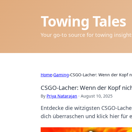
Towing Tales
Your go-to source for towing insigh
Home
›
Gaming
›
CSGO-Lacher: Wenn der Kopf ni
CSGO-Lacher: Wenn der Kopf nicht
By
Priya Natarajan
·
August 10, 2025
Entdecke die witzigsten CSGO-Lache
dich überraschen und klick hier für