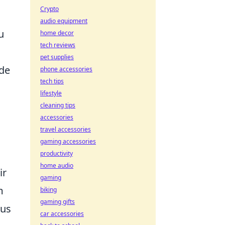
Crypto
audio equipment
u
home decor
tech reviews
pet supplies
de
phone accessories
tech tips
lifestyle
cleaning tips
accessories
travel accessories
gaming accessories
productivity
home audio
ir
gaming
m
biking
gaming gifts
aus
car accessories