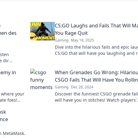
e
CS:GO Laughs and Fails That Will M
en des
You Rage Quit
Gaming
May 18, 2025
Dive into the hilarious fails and epic la
CS:GO that will have you laughing and 
esten
—perfect for gamers who love a good thr
 dir
t zaubern!
nemy in
When Grenades Go Wrong: Hilario
CSGO Fails That Will Have You Rolli
Gaming
Dec 26, 2024
 where your
Discover the funniest CSGO grenade fail
te foes!
will have you in stitches! Watch players'
his must-
hilarious blunders and epic mishaps in
ask
action!
ence
th MetaMask.